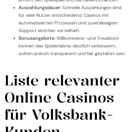
Auszahlungsdauer:
Schnelle Auszahlungen sind
für viele Nutzer entscheidend. Casinos mit
automatisierten Prozessen und zuverlässigem
Support sind hier vorteilhaft.
Bonusangebote:
Willkommens- und Treueboni
können das Spielerlebnis deutlich verbessern,
sollten jedoch transparent und fair gestaltet sein.
Liste relevanter
Online Casinos
für Volksbank-
Kunden