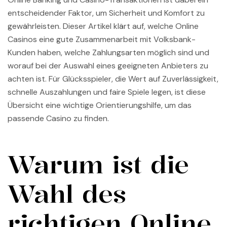
entscheidender Faktor, um Sicherheit und Komfort zu
gewährleisten. Dieser Artikel klärt auf, welche Online
Casinos eine gute Zusammenarbeit mit Volksbank-
Kunden haben, welche Zahlungsarten möglich sind und
worauf bei der Auswahl eines geeigneten Anbieters zu
achten ist. Für Glücksspieler, die Wert auf Zuverlässigkeit,
schnelle Auszahlungen und faire Spiele legen, ist diese
Übersicht eine wichtige Orientierungshilfe, um das
passende Casino zu finden.
Warum ist die
Wahl des
richtigen Online