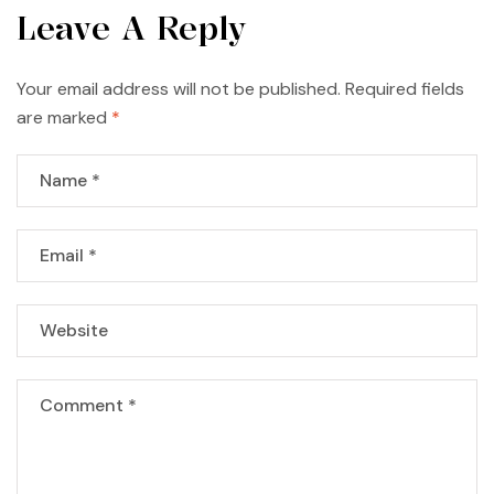
Leave A Reply
Your email address will not be published.
Required fields
are marked
*