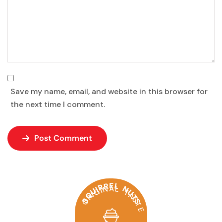
Save my name, email, and website in this browser for
the next time I comment.
Post Comment
SQUIRREL NUTS
ORIGINAL TASTE