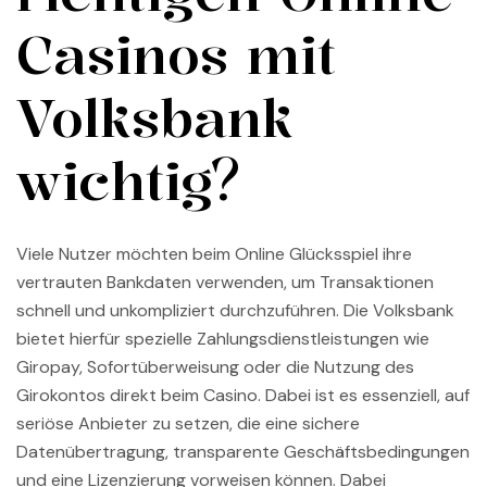
Casinos mit
Volksbank
wichtig?
Viele Nutzer möchten beim Online Glücksspiel ihre
vertrauten Bankdaten verwenden, um Transaktionen
schnell und unkompliziert durchzuführen. Die Volksbank
bietet hierfür spezielle Zahlungsdienstleistungen wie
Giropay, Sofortüberweisung oder die Nutzung des
Girokontos direkt beim Casino. Dabei ist es essenziell, auf
seriöse Anbieter zu setzen, die eine sichere
Datenübertragung, transparente Geschäftsbedingungen
und eine Lizenzierung vorweisen können. Dabei