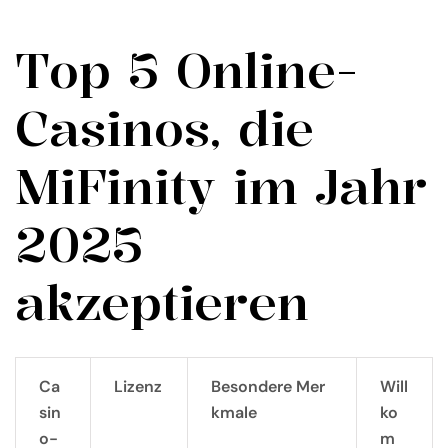
Top 5 Online-
Casinos, die
MiFinity im Jahr
2025
akzeptieren
Ca
Lizenz
Besondere Mer
Will
sin
kmale
ko
o-
m