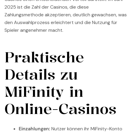
2025 ist die Zahl der Casinos, die diese
Zahlungsmethode akzeptieren, deutlich gewachsen, was
den Auswahlprozess erleichtert und die Nutzung für
Spieler angenehmer macht.
Praktische
Details zu
MiFinity in
Online-Casinos
Einzahlungen:
Nutzer können ihr MiFinity-Konto