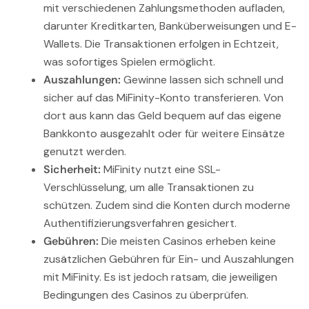
mit verschiedenen Zahlungsmethoden aufladen,
darunter Kreditkarten, Banküberweisungen und E-
Wallets. Die Transaktionen erfolgen in Echtzeit,
was sofortiges Spielen ermöglicht.
Auszahlungen:
Gewinne lassen sich schnell und
sicher auf das MiFinity-Konto transferieren. Von
dort aus kann das Geld bequem auf das eigene
Bankkonto ausgezahlt oder für weitere Einsätze
genutzt werden.
Sicherheit:
MiFinity nutzt eine SSL-
Verschlüsselung, um alle Transaktionen zu
schützen. Zudem sind die Konten durch moderne
Authentifizierungsverfahren gesichert.
Gebühren:
Die meisten Casinos erheben keine
zusätzlichen Gebühren für Ein- und Auszahlungen
mit MiFinity. Es ist jedoch ratsam, die jeweiligen
Bedingungen des Casinos zu überprüfen.