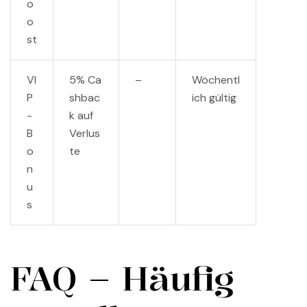
o
o
st
VI
5% Ca
–
Wöchentl
P
shbac
ich gültig
-
k auf
B
Verlus
o
te
n
u
s
FAQ – Häufig