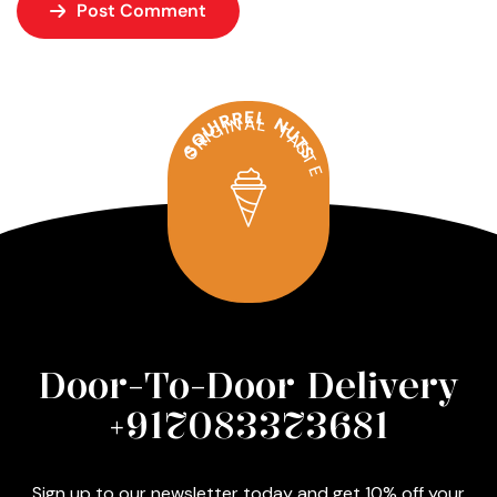
Post Comment
SQUIRREL NUTS
ORIGINAL TASTE
Door-To-Door Delivery
+917083373681
Sign up to our newsletter today and get 10% off your