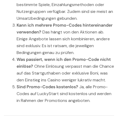
bestimmte Spiele, Einzahlungsmethoden oder
Nutzergruppen verfügbar. Zudem sind sie meist an
Umsatzbedingungen gebunden.
Kann ich mehrere Promo-Codes hintereinander
verwenden?
Das hängt von den Aktionen ab.
Einige Angebote lassen sich kombinieren, andere
sind exklusiv. Es ist ratsam, die jeweiligen
Bedingungen genau zu prüfen.
Was passiert, wenn ich den Promo-Code nicht
einlöse?
Ohne Einlösung verpasst man die Chance
auf das Startguthaben oder exklusive Boni, was
den Einstieg ins Casino weniger lukrativ macht.
Sind Promo-Codes kostenlos?
Ja, alle Promo-
Codes auf LuckyStart sind kostenlos und werden
in Rahmen der Promotions angeboten.