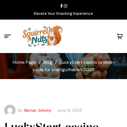
Elevate Your Snacking Experience
Home Page
/
Blog
/
LuckyStart casino promo-
code für startguthaben 2025
By
Alistair Johnny
June 13, 2025
LuckyStart casino