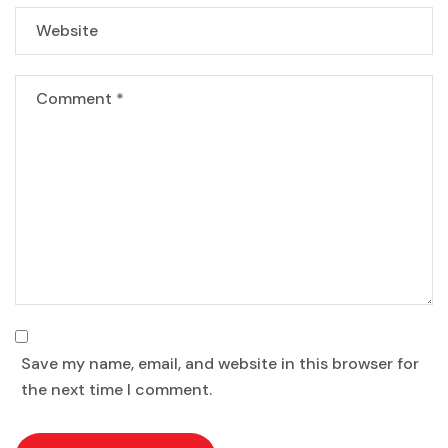
Save my name, email, and website in this browser for
the next time I comment.