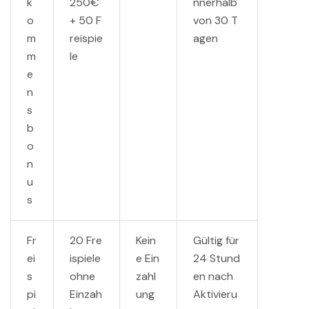
k
250€
nnerhalb
o
+ 50 F
von 30 T
m
reispie
agen
m
le
e
n
s
b
o
n
u
s
Fr
20 Fre
Kein
Gültig für
ei
ispiele
e Ein
24 Stund
s
ohne
zahl
en nach
pi
Einzah
ung
Aktivieru