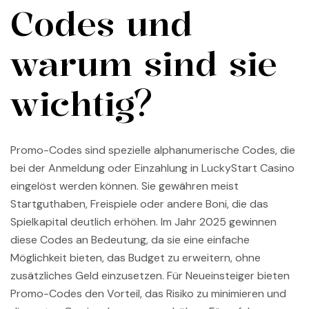
Codes und
warum sind sie
wichtig?
Promo-Codes sind spezielle alphanumerische Codes, die
bei der Anmeldung oder Einzahlung in LuckyStart Casino
eingelöst werden können. Sie gewähren meist
Startguthaben, Freispiele oder andere Boni, die das
Spielkapital deutlich erhöhen. Im Jahr 2025 gewinnen
diese Codes an Bedeutung, da sie eine einfache
Möglichkeit bieten, das Budget zu erweitern, ohne
zusätzliches Geld einzusetzen. Für Neueinsteiger bieten
Promo-Codes den Vorteil, das Risiko zu minimieren und