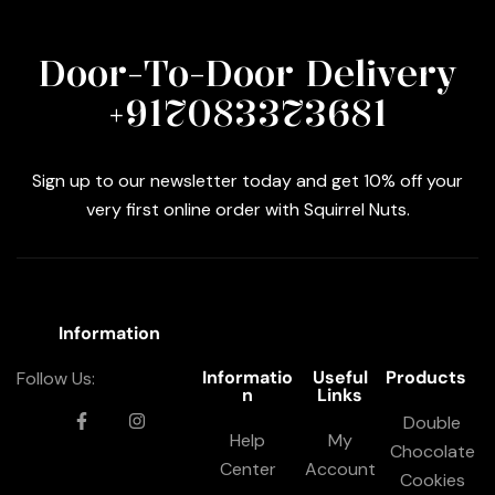
Door-To-Door Delivery
+917083373681
Sign up to our newsletter today and get 10% off your
very first online order with Squirrel Nuts.
Information
Informatio
Useful
Products
Follow Us:
n
Links
Double
Help
My
Chocolate
Center
Account
Cookies