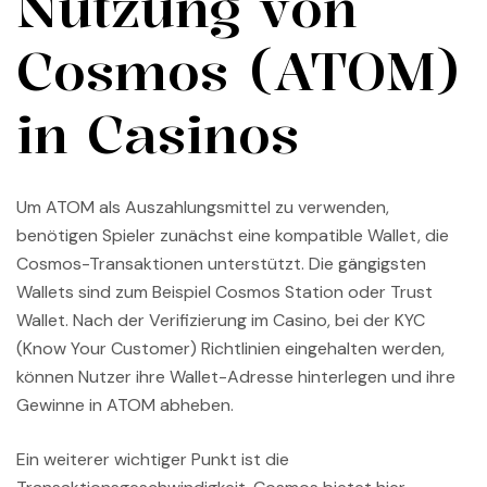
Nutzung von
Cosmos (ATOM)
in Casinos
Um ATOM als Auszahlungsmittel zu verwenden,
benötigen Spieler zunächst eine kompatible Wallet, die
Cosmos-Transaktionen unterstützt. Die gängigsten
Wallets sind zum Beispiel Cosmos Station oder Trust
Wallet. Nach der Verifizierung im Casino, bei der KYC
(Know Your Customer) Richtlinien eingehalten werden,
können Nutzer ihre Wallet-Adresse hinterlegen und ihre
Gewinne in ATOM abheben.
Ein weiterer wichtiger Punkt ist die