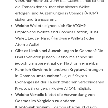
vorzunehmen?
Ja, wenn das Casino seriös ist und
die Transaktionen über eine sichere Wallet
erfolgen, sind Auszahlungen in Cosmos (ATOM)
sicher und transparent.
Welche Wallets eignen sich für ATOM?
Empfohlene Wallets sind Cosmos Station, Trust
Wallet, Ledger Nano (Hardware Wallets) oder
Atomic Wallet.
Gibt es Limits bei Auszahlungen in Cosmos?
Die
Limits variieren je nach Casino, meist sind sie
jedoch transparent auf der Plattform einsehbar.
Kann ich Gewinne in anderen Kryptowährungen
in Cosmos umtauschen?
Ja, auf Krypto-
Exchanges ist der Tausch zwischen verschiedenen
Kryptowährungen, inklusive ATOM, möglich.
Welche Vorteile bietet die Verwendung von
Cosmos im Vergleich zu anderen
Kryptowährungen?
Cosmos überzeugt durch