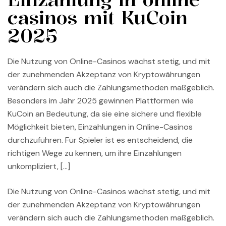
casinos mit KuCoin
2025
Die Nutzung von Online-Casinos wächst stetig, und mit
der zunehmenden Akzeptanz von Kryptowährungen
verändern sich auch die Zahlungsmethoden maßgeblich.
Besonders im Jahr 2025 gewinnen Plattformen wie
KuCoin an Bedeutung, da sie eine sichere und flexible
Möglichkeit bieten, Einzahlungen in Online-Casinos
durchzuführen. Für Spieler ist es entscheidend, die
richtigen Wege zu kennen, um ihre Einzahlungen
unkompliziert, […]
Die Nutzung von Online-Casinos wächst stetig, und mit
der zunehmenden Akzeptanz von Kryptowährungen
verändern sich auch die Zahlungsmethoden maßgeblich.