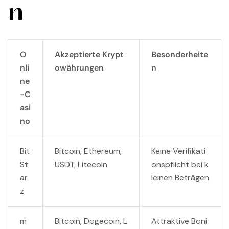
n
O
Akzeptierte Krypt
Besonderheite
nli
owährungen
n
ne
-C
asi
no
Bit
Bitcoin, Ethereum,
Keine Verifikati
St
USDT, Litecoin
onspflicht bei k
ar
leinen Beträgen
z
m
Bitcoin, Dogecoin, L
Attraktive Boni