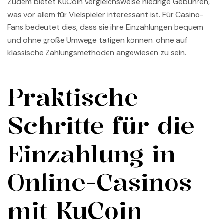
Zudem bietet KuCoin vergleichsweise niedrige Gebühren,
was vor allem für Vielspieler interessant ist. Für Casino-
Fans bedeutet dies, dass sie ihre Einzahlungen bequem
und ohne große Umwege tätigen können, ohne auf
klassische Zahlungsmethoden angewiesen zu sein.
Praktische
Schritte für die
Einzahlung in
Online-Casinos
mit KuCoin