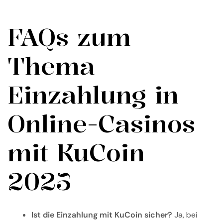
FAQs zum
Thema
Einzahlung in
Online-Casinos
mit KuCoin
2025
Ist die Einzahlung mit KuCoin sicher?
Ja, bei