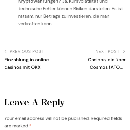
Kryptowährungen?
Ja, Kursvolatilität und
technische Fehler können Risiken darstellen. Es ist
ratsam, nur Beträge zu investieren, die man
verkraften kann.
PREVIOUS POST
NEXT POST
Einzahlung in online
Casinos, die über
casinos mit OKX
Cosmos (ATOM)
auszahlen
Leave A Reply
Your email address will not be published.
Required fields
are marked
*