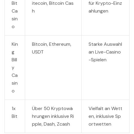
Bit
itecoin, Bitcoin Cas
für Krypto-Einz
Ca
h
ahlungen
sin
o
Kin
Bitcoin, Ethereum,
Starke Auswahl
g
USDT
an Live-Casino
Bill
-Spielen
y
Ca
sin
o
1x
Über 50 Kryptowä
Vielfalt an Wett
Bit
hrungen inklusive Ri
en, inklusive Sp
pple, Dash, Zcash
ortwetten