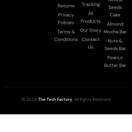
Tracking
Returns
Seeds
All
Privacy
Cake
Products
Policies
Almond
Our Story
Terms &
Mocha Bar
Conditions
Contact
Nuts &
Us
Seeds Bar
Peanut
Butter Bar
© 2024
The Tech Factory
. All Rights Reserved