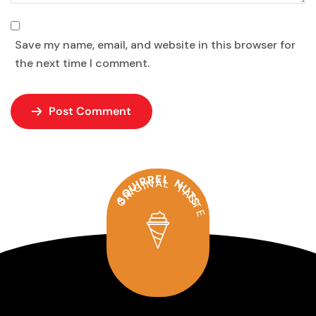
Save my name, email, and website in this browser for
the next time I comment.
Post Comment
SQUIRREL NUTS
ORIGINAL TASTE