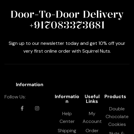
Door-To-Door Delivery
+917083373681
Sign up to our newsletter today and get 10% off your
very first online order with Squirrel Nuts.
Information
Informatio
Useful
Products
Follow Us:
n
Links
Double
Help
My
Chocolate
Center
Account
Cookies
Shipping
Order
Nuts &