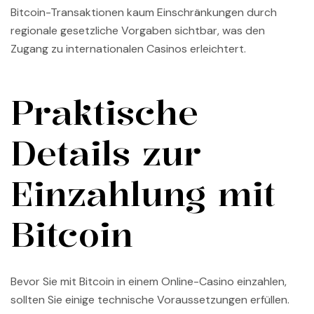
Bitcoin-Transaktionen kaum Einschränkungen durch
regionale gesetzliche Vorgaben sichtbar, was den
Zugang zu internationalen Casinos erleichtert.
Praktische
Details zur
Einzahlung mit
Bitcoin
Bevor Sie mit Bitcoin in einem Online-Casino einzahlen,
sollten Sie einige technische Voraussetzungen erfüllen.