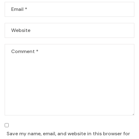
Save my name, email, and website in this browser for