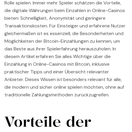
Rolle spielen. Immer mehr Spieler schätzen die Vorteile,
die digitale Währungen beim Einzahlen in Online-Casinos
bieten: Schnelligkeit, Anonymität und geringere
Transaktionskosten. Für Einsteiger und erfahrene Nutzer
gleichermaßen ist es essenziell, die Besonderheiten und
Möglichkeiten der Bitcoin-Einzahlungen zu kennen, um
das Beste aus ihrer Spielerfahrung herauszuholen. In
diesem Artikel erfahren Sie alles Wichtige über die
Einzahlung in Online-Casinos mit Bitcoin, inklusive
praktischer Tipps und einer Übersicht relevanter
Anbieter. Dieses Wissen ist besonders relevant für alle,
die modern und sicher online spielen möchten, ohne auf
traditionelle Zahlungsmethoden zurückzugreifen.
Vorteile der