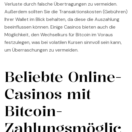
Verluste durch falsche Übertragungen zu vermeiden.
Außerdem sollten Sie die Transaktionskosten (Gebühren)
Ihrer Wallet im Blick behalten, da diese die Auszahlung
beeinflussen können. Einige Casinos bieten auch die
Möglichkeit, den Wechselkurs für Bitcoin im Voraus
festzulegen, was bei volatilen Kursen sinnvoll sein kann,
um Überraschungen zu vermeiden.
Beliebte Online-
Casinos mit
Bitcoin-
Zahlungsmöglic