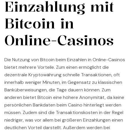
Einzahlung mit
Bitcoin in
Online-Casinos
Die Nutzung von Bitcoin beim Einzahlen in Online-Casinos
bietet mehrere Vorteile. Zum einen ermöglicht die
dezentrale Kryptowährung schnelle Transaktionen, oft
innerhalb weniger Minuten, im Gegensatz zu klassischen
Banküberweisungen, die Tage dauern können. Zum
anderen bietet Bitcoin eine höhere Anonymität, da keine
persönlichen Bankdaten beim Casino hinterlegt werden
müssen. Zudem sind die Transaktionskosten in der Regel
niedriger, was vor allem bei größeren Einzahlungen einen
deutlichen Vorteil darstellt. Außerdem werden bei