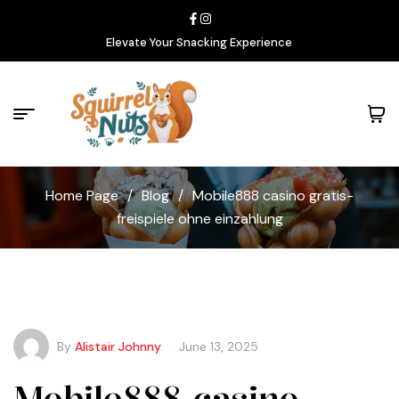
Elevate Your Snacking Experience
Home Page
/
Blog
/
Mobile888 casino gratis-
freispiele ohne einzahlung
By
Alistair Johnny
June 13, 2025
Mobile888 casino