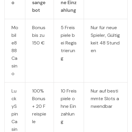
o
sange
ne Einz
bot
ahlung
Mo
Bonus
5 Freis
Nur für neue
bil
bis zu
piele b
Spieler, Gültig
e8
150 €
ei Regis
keit 48 Stund
88
trierun
en
Ca
g
sin
o
Lu
100%
10 Freis
Nur auf besti
ck
Bonus
piele o
mmte Slots a
yS
+ 20 F
hne Ein
nwendbar
pin
reispie
zahlun
Ca
le
g
sin