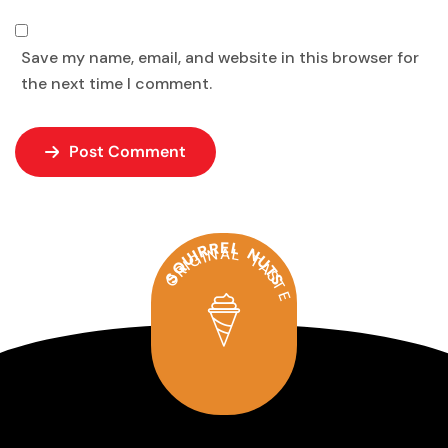
Save my name, email, and website in this browser for
the next time I comment.
Post Comment
SQUIRREL NUTS
ORIGINAL TASTE