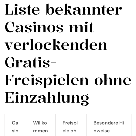
Liste bekannter
Casinos mit
verlockenden
Gratis-
Freispielen ohne
Einzahlung
Ca
Willko
Freispi
Besondere Hi
sin
mmen
ele oh
nweise