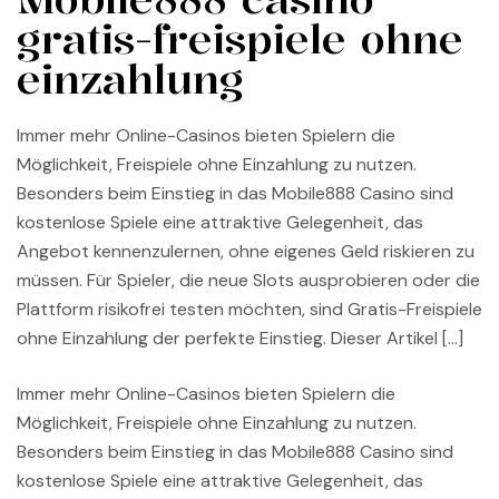
gratis-freispiele ohne
einzahlung
Immer mehr Online-Casinos bieten Spielern die
Möglichkeit, Freispiele ohne Einzahlung zu nutzen.
Besonders beim Einstieg in das Mobile888 Casino sind
kostenlose Spiele eine attraktive Gelegenheit, das
Angebot kennenzulernen, ohne eigenes Geld riskieren zu
müssen. Für Spieler, die neue Slots ausprobieren oder die
Plattform risikofrei testen möchten, sind Gratis-Freispiele
ohne Einzahlung der perfekte Einstieg. Dieser Artikel […]
Immer mehr Online-Casinos bieten Spielern die
Möglichkeit, Freispiele ohne Einzahlung zu nutzen.
Besonders beim Einstieg in das Mobile888 Casino sind
kostenlose Spiele eine attraktive Gelegenheit, das