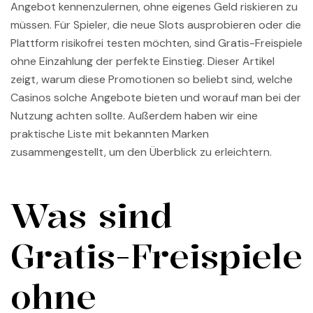
Angebot kennenzulernen, ohne eigenes Geld riskieren zu
müssen. Für Spieler, die neue Slots ausprobieren oder die
Plattform risikofrei testen möchten, sind Gratis-Freispiele
ohne Einzahlung der perfekte Einstieg. Dieser Artikel
zeigt, warum diese Promotionen so beliebt sind, welche
Casinos solche Angebote bieten und worauf man bei der
Nutzung achten sollte. Außerdem haben wir eine
praktische Liste mit bekannten Marken
zusammengestellt, um den Überblick zu erleichtern.
Was sind
Gratis-Freispiele
ohne