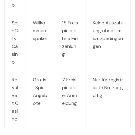
o
Spi
Willko
15 Freis
Keine Auszahl
nCi
mmen
piele o
ung ohne Um
ty
spaket
hne Ein
satzbedingun
Ca
zahlun
gen
sin
g
o
Ro
Gratis
7 Freis
Nur für registr
yal
-Spiel-
piele b
ierte Nutzer g
Be
Angeb
ei Anm
ültig
t C
ote
eldung
asi
no