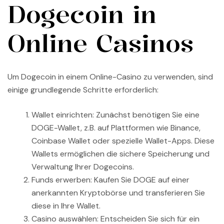
Dogecoin in
Online Casinos
Um Dogecoin in einem Online-Casino zu verwenden, sind
einige grundlegende Schritte erforderlich:
Wallet einrichten: Zunächst benötigen Sie eine
DOGE-Wallet, z.B. auf Plattformen wie Binance,
Coinbase Wallet oder spezielle Wallet-Apps. Diese
Wallets ermöglichen die sichere Speicherung und
Verwaltung Ihrer Dogecoins.
Funds erwerben: Kaufen Sie DOGE auf einer
anerkannten Kryptobörse und transferieren Sie
diese in Ihre Wallet.
Casino auswählen: Entscheiden Sie sich für ein