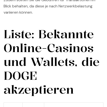
Blick behalten, da diese je nach Netzwerkbelastung
variieren können.
Liste: Bekannte
Online-Casinos
und Wallets, die
DOGE
akzeptieren