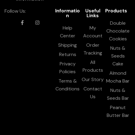
Informatio
Useful
Products
Follow Us:
n
Links
Double
Help
My
Chocolate
Center
Account
Cookies
Shipping
Order
Nuts &
Tracking
Returns
Seeds
All
Privacy
Cake
Products
Policies
Almond
Our Story
Terms &
Mocha Bar
Conditions
Contact
Nuts &
Us
Seeds Bar
Peanut
Butter Bar