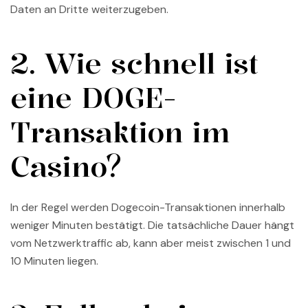
Daten an Dritte weiterzugeben.
2. Wie schnell ist
eine DOGE-
Transaktion im
Casino?
In der Regel werden Dogecoin-Transaktionen innerhalb
weniger Minuten bestätigt. Die tatsächliche Dauer hängt
vom Netzwerktraffic ab, kann aber meist zwischen 1 und
10 Minuten liegen.