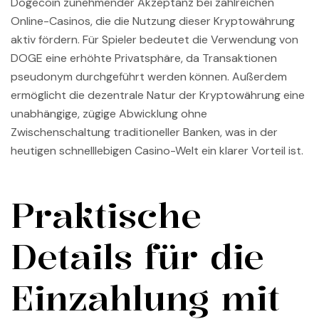
Dogecoin zunehmender Akzeptanz bei zahlreichen
Online-Casinos, die die Nutzung dieser Kryptowährung
aktiv fördern. Für Spieler bedeutet die Verwendung von
DOGE eine erhöhte Privatsphäre, da Transaktionen
pseudonym durchgeführt werden können. Außerdem
ermöglicht die dezentrale Natur der Kryptowährung eine
unabhängige, zügige Abwicklung ohne
Zwischenschaltung traditioneller Banken, was in der
heutigen schnelllebigen Casino-Welt ein klarer Vorteil ist.
Praktische
Details für die
Einzahlung mit