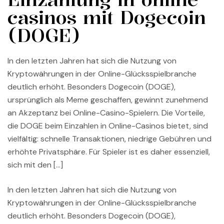
casinos mit Dogecoin
(DOGE)
In den letzten Jahren hat sich die Nutzung von
Kryptowährungen in der Online-Glücksspielbranche
deutlich erhöht. Besonders Dogecoin (DOGE),
ursprünglich als Meme geschaffen, gewinnt zunehmend
an Akzeptanz bei Online-Casino-Spielern. Die Vorteile,
die DOGE beim Einzahlen in Online-Casinos bietet, sind
vielfältig: schnelle Transaktionen, niedrige Gebühren und
erhöhte Privatsphäre. Für Spieler ist es daher essenziell,
sich mit den […]
In den letzten Jahren hat sich die Nutzung von
Kryptowährungen in der Online-Glücksspielbranche
deutlich erhöht. Besonders Dogecoin (DOGE),