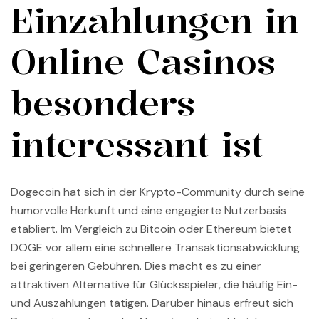
Einzahlungen in
Online Casinos
besonders
interessant ist
Dogecoin hat sich in der Krypto-Community durch seine
humorvolle Herkunft und eine engagierte Nutzerbasis
etabliert. Im Vergleich zu Bitcoin oder Ethereum bietet
DOGE vor allem eine schnellere Transaktionsabwicklung
bei geringeren Gebühren. Dies macht es zu einer
attraktiven Alternative für Glücksspieler, die häufig Ein-
und Auszahlungen tätigen. Darüber hinaus erfreut sich