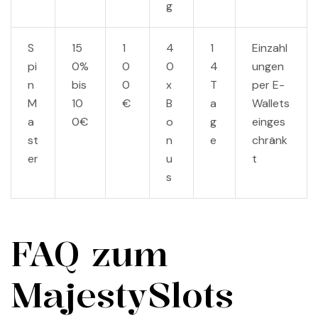
g
S
15
1
4
1
Einzahl
pi
0%
0
0
4
ungen
n
bis
0
x
T
per E-
M
10
€
B
a
Wallets
a
0€
o
g
einges
st
n
e
chränk
er
u
t
s
FAQ zum
MajestySlots