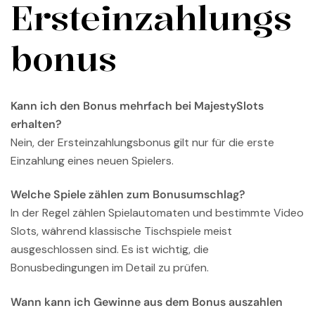
Ersteinzahlungs
bonus
Kann ich den Bonus mehrfach bei MajestySlots
erhalten?
Nein, der Ersteinzahlungsbonus gilt nur für die erste
Einzahlung eines neuen Spielers.
Welche Spiele zählen zum Bonusumschlag?
In der Regel zählen Spielautomaten und bestimmte Video
Slots, während klassische Tischspiele meist
ausgeschlossen sind. Es ist wichtig, die
Bonusbedingungen im Detail zu prüfen.
Wann kann ich Gewinne aus dem Bonus auszahlen