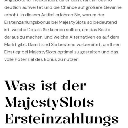
deutlich aufwertet und die Chance auf größere Gewinne
erhöht. In diesem Artikel erfahren Sie, warum der
Ersteinzahlungsbonus bei MajestySlots so bedeutend
ist, welche Details Sie kennen sollten, um das Beste
daraus zu machen, und welche Alternativen es auf dem
Markt gibt. Damit sind Sie bestens vorbereitet, um Ihren
Einstieg bei MajestySlots optimal zu gestalten und das
volle Potenzial des Bonus zu nutzen.
Was ist der
MajestySlots
Ersteinzahlungs