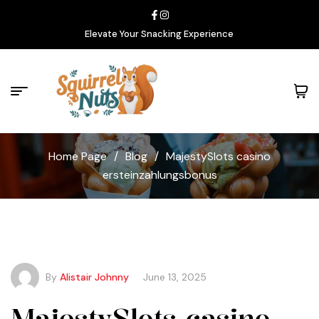
Elevate Your Snacking Experience
Home Page
/
Blog
/
MajestySlots casino
ersteinzahlungsbonus
By
Alistair Johnny
June 13, 2025
MajestySlots casino