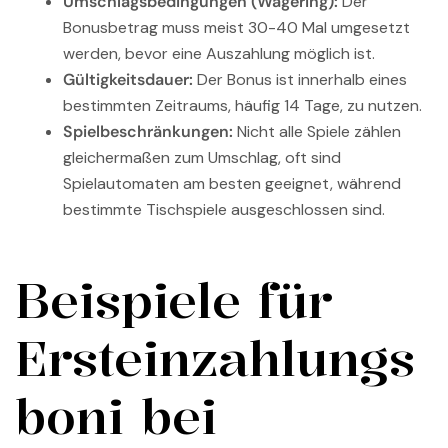
Umschlagsbedingungen (Wagering):
Der
Bonusbetrag muss meist 30-40 Mal umgesetzt
werden, bevor eine Auszahlung möglich ist.
Gültigkeitsdauer:
Der Bonus ist innerhalb eines
bestimmten Zeitraums, häufig 14 Tage, zu nutzen.
Spielbeschränkungen:
Nicht alle Spiele zählen
gleichermaßen zum Umschlag, oft sind
Spielautomaten am besten geeignet, während
bestimmte Tischspiele ausgeschlossen sind.
Beispiele für
Ersteinzahlungs
boni bei