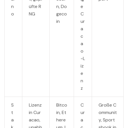
n
üfte R
n, Do
e
o
NG
geco
C
in
ur
a
c
a
o
-L
iz
e
n
z
S
Lizenz
Bitco
C
Große C
t
in Cur
in, Et
ur
ommunit
a
acao,
here
a
y, Sport
k
unabh
um, L
c
sbook in