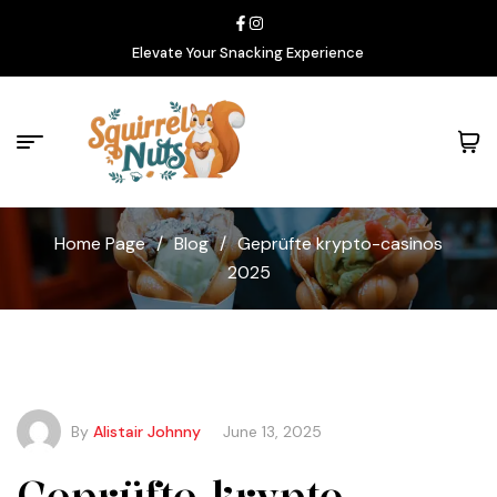
Elevate Your Snacking Experience
Home Page
/
Blog
/
Geprüfte krypto-casinos
2025
By
Alistair Johnny
June 13, 2025
Geprüfte krypto-