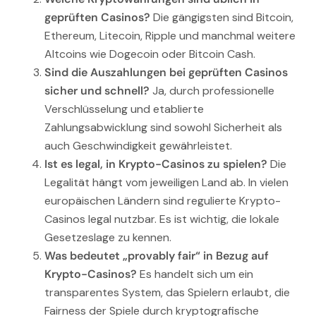
geprüften Casinos?
Die gängigsten sind Bitcoin,
Ethereum, Litecoin, Ripple und manchmal weitere
Altcoins wie Dogecoin oder Bitcoin Cash.
Sind die Auszahlungen bei geprüften Casinos
sicher und schnell?
Ja, durch professionelle
Verschlüsselung und etablierte
Zahlungsabwicklung sind sowohl Sicherheit als
auch Geschwindigkeit gewährleistet.
Ist es legal, in Krypto-Casinos zu spielen?
Die
Legalität hängt vom jeweiligen Land ab. In vielen
europäischen Ländern sind regulierte Krypto-
Casinos legal nutzbar. Es ist wichtig, die lokale
Gesetzeslage zu kennen.
Was bedeutet „provably fair“ in Bezug auf
Krypto-Casinos?
Es handelt sich um ein
transparentes System, das Spielern erlaubt, die
Fairness der Spiele durch kryptografische