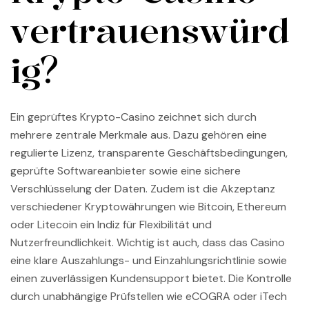
vertrauenswürd
ig?
Ein geprüftes Krypto-Casino zeichnet sich durch
mehrere zentrale Merkmale aus. Dazu gehören eine
regulierte Lizenz, transparente Geschäftsbedingungen,
geprüfte Softwareanbieter sowie eine sichere
Verschlüsselung der Daten. Zudem ist die Akzeptanz
verschiedener Kryptowährungen wie Bitcoin, Ethereum
oder Litecoin ein Indiz für Flexibilität und
Nutzerfreundlichkeit. Wichtig ist auch, dass das Casino
eine klare Auszahlungs- und Einzahlungsrichtlinie sowie
einen zuverlässigen Kundensupport bietet. Die Kontrolle
durch unabhängige Prüfstellen wie eCOGRA oder iTech