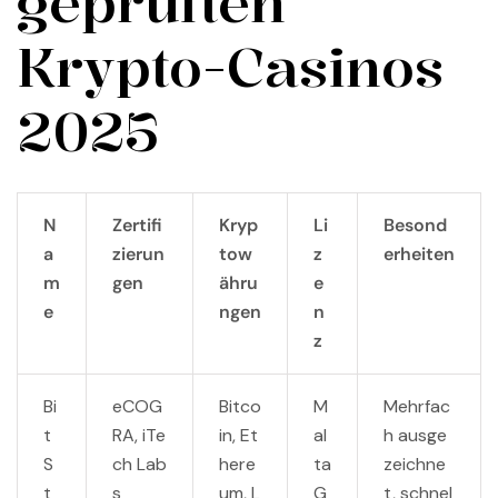
geprüften
Krypto-Casinos
2025
N
Zertifi
Kryp
Li
Besond
a
zierun
tow
z
erheiten
m
gen
ähru
e
e
ngen
n
z
Bi
eCOG
Bitco
M
Mehrfac
t
RA, iTe
in, Et
al
h ausge
S
ch Lab
here
ta
zeichne
t
s
um, L
G
t, schnel