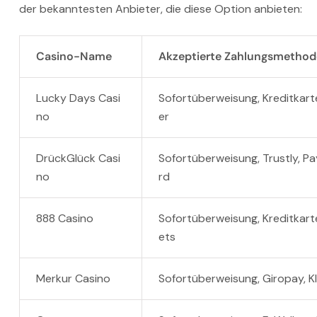
der bekanntesten Anbieter, die diese Option anbieten:
Casino-Name
Akzeptierte Zahlungsmetho
Lucky Days Casi
Sofortüberweisung, Kreditkarte
no
er
DrückGlück Casi
Sofortüberweisung, Trustly, P
no
rd
888 Casino
Sofortüberweisung, Kreditkarte
ets
Merkur Casino
Sofortüberweisung, Giropay, K