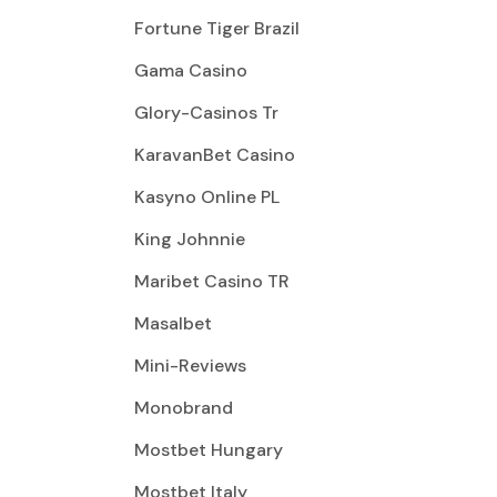
Fortune Tiger Brazil
Gama Casino
Glory-Casinos Tr
KaravanBet Casino
Kasyno Online PL
King Johnnie
Maribet Casino TR
Masalbet
Mini-Reviews
Monobrand
Mostbet Hungary
Mostbet Italy