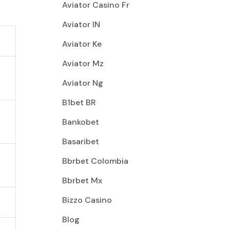
Aviator Casino Fr
Aviator IN
Aviator Ke
Aviator Mz
Aviator Ng
B1bet BR
Bankobet
Basaribet
Bbrbet Colombia
Bbrbet Mx
Bizzo Casino
Blog