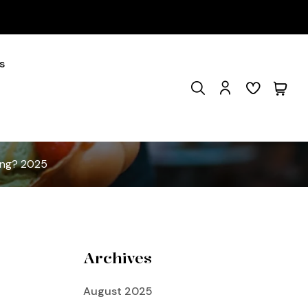
s
ung? 2025
Archives
August 2025