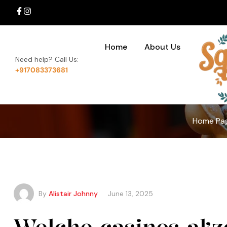
Home
About Us
Need help? Call Us:
+917083373681
Home Pa
By
Alistair Johnny
June 13, 2025
Welche casinos ak