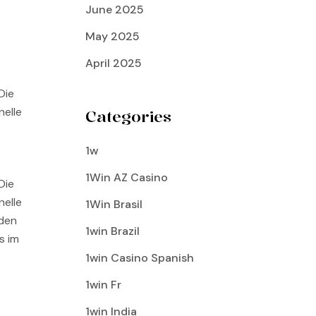
June 2025
May 2025
April 2025
Die
nelle
Categories
1w
1Win AZ Casino
Die
nelle
1Win Brasil
 den
1win Brazil
s im
1win Casino Spanish
1win Fr
1win India