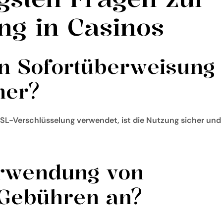
ng in Casinos
von Sofortüberweisung
her?
 SSL-Verschlüsselung verwendet, ist die Nutzung sicher und
Verwendung von
 Gebühren an?