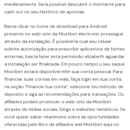
imediatamente. Será possível descubrir o montante para
cash out no seu histórico de apostas.
Basta clicar no ícone de download para Android
presente no web-site da Mostbet electronic prosseguir
através da instalação. É possível la cual seu celular
solicite autorização para prescribir aplicativos de fontes
externas, basta fazer esta permissão elizabeth aguardar
a instalação ser finalizada. Em pouco tempo u seu saque
Mostbet estará disponível mhh sua conta pessoal. Para
financiar suas contas em reais, faça login em sua conta,
na seção “Financie tua conta”, selecione teu método de
deposito e siga as recomendações para transações. Os
afiliados podem promover o web-site da Mostbet
através de mídias sociais, blogs e websites temáticos. Se
você quiser saber néanmoins sobre as oportunidades
oferecidas pelo libro de afiliados weil Mostbet aqui no