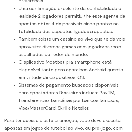
preferência.
Uma confirmação excelente da confiabilidade e
lealdade 2 jogadores permitiu the este agente de
apostas obter 4 de possíveis cinco pontos na
totalidade dos aspectos ligados a apostas.
Também existe um cassino ao vivo que te da voie
aproveitar diversos games com jogadores reais
espalhados ao redor do mundo.
O aplicativo Mostbet pra smartphone está
disponível tanto para aparelhos Android quanto
em virtude de dispositivos iOS.
Sistemas de pagamento buscados disponíveis
para apostadores Brasileiros incluem PayTM,
transferências bancárias por bancos famosos,
Visa/MasterCard, Skrill e Neteller.
Para ter acesso a esta promoção, você deve executar
apostas em jogos de futebol ao vivo, ou pré-jogo, com