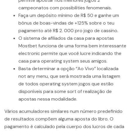
permite apostar nos melhores jogos 2
campeonatos com possibilities fenomenais.
Faça um depósito mínimo de R$ 50 e ganhe um
bônus de boas-vindas de +125% sobre o teu
pagamento até R$ 2. 000 pro jogo de cassino.
O sistema de afiliados da casa para apostas
Mostbet funciona de uma forma bem interessante
electronic permite que você lucre indicando the
casa para operating system seus amigos.
Basta determinar a opção “Ao Vivo” localizada
not any menu, que será mostrada uma listagem
de todos operating system jogos que estão
disponíveis para some sort of realização de
apostas nessa modalidade.
Vários acumuladores similares num número predefinido
de resultados compõem alguma aposta do libro. O
pagamento é calculado pela cuerpo dos lucros de cada