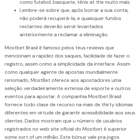
como futebol, basquete, tênis at the muito mais.
Lembre-se sobre que, após borrar a sua conta,
não poderá recuperá-la, e quaisquer fundos
restantes deverão servir levantados
anteriormente a reclamar a eliminação.
Mostbet Brasil é famoso pelos teus reviews que
mencionam a rapidez dos saques, facilidade de fazer o
registro, assim como a simplicidade da interface. Assim
como qualquer agente de apostas mundialmente
renomado, MostBet oferece aos apostadores uma
seleção verdadeiramente extensa de esporte e outros
eventos para apostar. A companhia Mostbet Brasil
fornece todo clase de recurso na mais de thirty idiomas
diferentes em virtude de garantir acessibilidade aos seus
clientes. Dados mostram que u número de usuários
registrados no web site oficial do Mostbet é superior
some sort of um milhão. Este bônus vale pra jogos