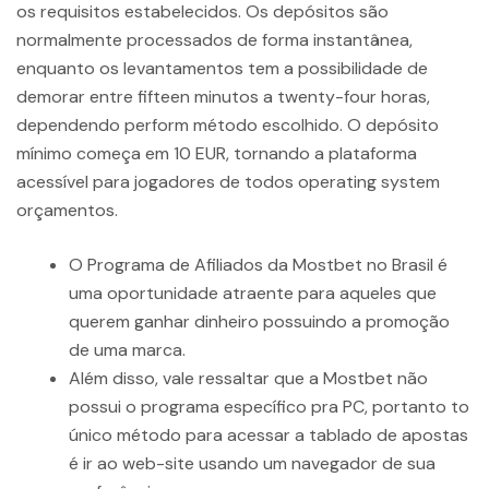
os requisitos estabelecidos. Os depósitos são
normalmente processados de forma instantânea,
enquanto os levantamentos tem a possibilidade de
demorar entre fifteen minutos a twenty-four horas,
dependendo perform método escolhido. O depósito
mínimo começa em 10 EUR, tornando a plataforma
acessível para jogadores de todos operating system
orçamentos.
O Programa de Afiliados da Mostbet no Brasil é
uma oportunidade atraente para aqueles que
querem ganhar dinheiro possuindo a promoção
de uma marca.
Além disso, vale ressaltar que a Mostbet não
possui o programa específico pra PC, portanto to
único método para acessar a tablado de apostas
é ir ao web-site usando um navegador de sua