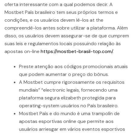
oferta interessante com a qual podemos decir. A
Mostbet País brasileiro tem seus próprios termos e
condições, e os usuários devem lê-los at the
compreendê-los antes sobre utilizar a plataforma. Além
disso, os usuários devem assegurar-se de que cumprem
suas leis e regulamentos locais possuindo relação às
apostas on-line
https://mostbet-brasil-top.com/
.
Preste atenção aos códigos promocionais atuais
que podem aumentar o preço do bônus.
A Mostbet cumpre rigorosamente os requisitos
mundiais” “electronic legais, fornecendo uma
plataforma segura elizabeth protegida para
operating-system usuários no País brasileiro.
Mostbet País e do mundo é uma trampolín de
apostas esportivas online que permite aos
usuários arriesgar em vários eventos esportivos