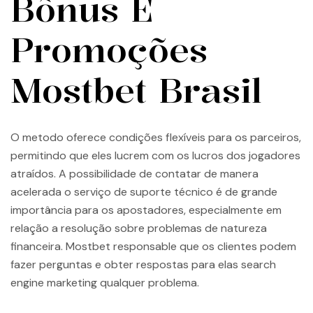
Bônus E
Promoções
Mostbet Brasil
O metodo oferece condições flexíveis para os parceiros,
permitindo que eles lucrem com os lucros dos jogadores
atraídos. A possibilidade de contatar de manera
acelerada o serviço de suporte técnico é de grande
importância para os apostadores, especialmente em
relação a resolução sobre problemas de natureza
financeira. Mostbet responsable que os clientes podem
fazer perguntas e obter respostas para elas search
engine marketing qualquer problema.