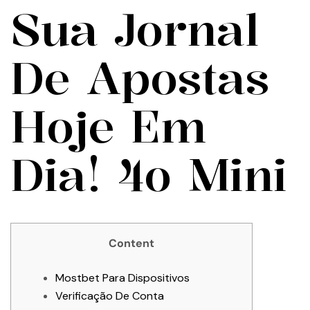
Sua Jornal
De Apostas
Hoje Em
Dia! 4o Mini
Content
Mostbet Para Dispositivos
Verificação De Conta