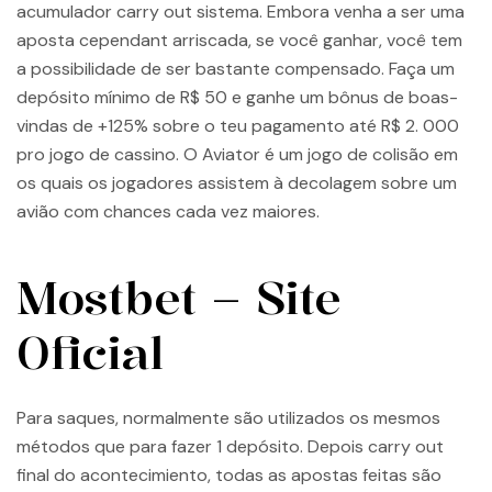
acumulador carry out sistema. Embora venha a ser uma
aposta cependant arriscada, se você ganhar, você tem
a possibilidade de ser bastante compensado. Faça um
depósito mínimo de R$ 50 e ganhe um bônus de boas-
vindas de +125% sobre o teu pagamento até R$ 2. 000
pro jogo de cassino. O Aviator é um jogo de colisão em
os quais os jogadores assistem à decolagem sobre um
avião com chances cada vez maiores.
Mostbet – Site
Oficial
Para saques, normalmente são utilizados os mesmos
métodos que para fazer 1 depósito. Depois carry out
final do acontecimiento, todas as apostas feitas são