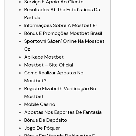
Serviço E Apoio Ao Cliente
Resultados At The Estatísticas Da
Partida
Informações Sobre A Mostbet Br
Bônus E Promoções Mostbet Brasil
Sportovní Sázení Online Na Mostbet
Cz
Aplikace Mostbet
Mostbet – Site Oficial
Como Realizar Apostas No
Mostbet?
Registo Elizabeth Verificação No
Mostbet
Mobile Casino
Apostas Nos Esportes De Fantasia
Bónus De Depósito
Jogo De Pôquer
Bônus Em Virtude De Novatos E