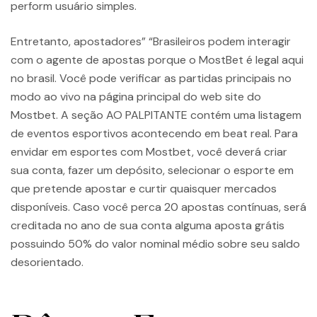
perform usuário simples.
Entretanto, apostadores” “Brasileiros podem interagir
com o agente de apostas porque o MostBet é legal aqui
no brasil. Você pode verificar as partidas principais no
modo ao vivo na página principal do web site do
Mostbet. A seção AO PALPITANTE contém uma listagem
de eventos esportivos acontecendo em beat real. Para
envidar em esportes com Mostbet, você deverá criar
sua conta, fazer um depósito, selecionar o esporte em
que pretende apostar e curtir quaisquer mercados
disponíveis. Caso você perca 20 apostas contínuas, será
creditada no ano de sua conta alguma aposta grátis
possuindo 50% do valor nominal médio sobre seu saldo
desorientado.