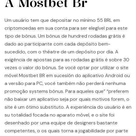
A Mostbet Br
Um usuário tem que depositar no mínimo 55 BRL em
criptomoedas em sua conta para ser elegível para este
tipo de bônus. Um bônus de hundred rodadas grátis é
dado ao participante com cada depósito bem-
sucedido, com o théatre de um depósito por dia. A
exigência de apostas para as rodadas grátis é sobre 30
vezes o valor do bônus. Se você optar por utilizar o site
móvel Mostbet BR em sucesión do aplicativo Android ou
a versão para PC, você também não perderá nenhuma
promoção systems bônus. Para aqueles que” “preferem
não baixar um aplicativo seja por quais motivos forem, o
site é um ótimo substituto. A experiência do usuário é en
su totalidad focada no aparato móvel, e o site foi
desenhado por uma equipe de designers bastante
competentes, o os quais torna a jogabilidade por parte