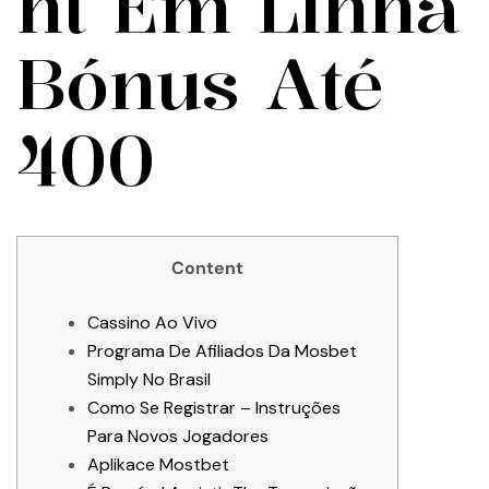
nt Em Linha
Bónus Até
400
Content
Cassino Ao Vivo
Programa De Afiliados Da Mosbet
Simply No Brasil
Como Se Registrar – Instruções
Para Novos Jogadores
Aplikace Mostbet