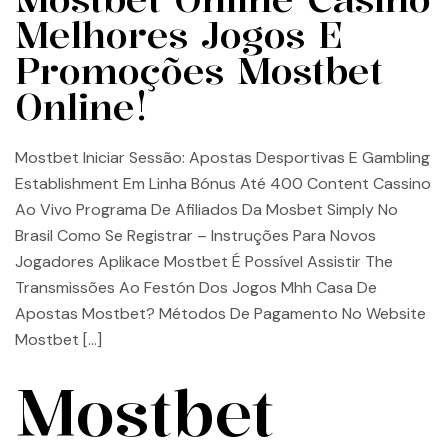
Melhores Jogos E
Promoções Mostbet
Online!
Mostbet Iniciar Sessão: Apostas Desportivas E Gambling
Establishment Em Linha Bónus Até 400 Content Cassino
Ao Vivo Programa De Afiliados Da Mosbet Simply No
Brasil Como Se Registrar – Instruções Para Novos
Jogadores Aplikace Mostbet É Possível Assistir The
Transmissões Ao Festón Dos Jogos Mhh Casa De
Apostas Mostbet? Métodos De Pagamento No Website
Mostbet […]
Mostbet