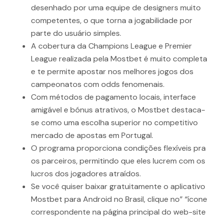
desenhado por uma equipe de designers muito
competentes, o que torna a jogabilidade por
parte do usuário simples.
A cobertura da Champions League e Premier
League realizada pela Mostbet é muito completa
e te permite apostar nos melhores jogos dos
campeonatos com odds fenomenais.
Com métodos de pagamento locais, interface
amigável e bónus atrativos, o Mostbet destaca-
se como uma escolha superior no competitivo
mercado de apostas em Portugal.
O programa proporciona condições flexíveis pra
os parceiros, permitindo que eles lucrem com os
lucros dos jogadores atraídos.
Se você quiser baixar gratuitamente o aplicativo
Mostbet para Android no Brasil, clique no” “ícone
correspondente na página principal do web-site