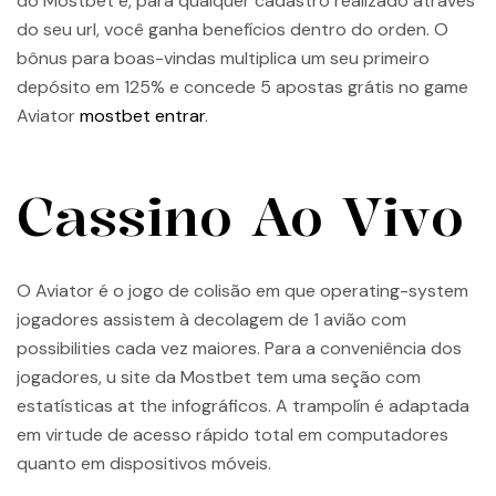
do Mostbet e, para qualquer cadastro realizado através
do seu url, você ganha benefícios dentro do orden. O
bônus para boas-vindas multiplica um seu primeiro
depósito em 125% e concede 5 apostas grátis no game
Aviator
mostbet entrar
.
Cassino Ao Vivo
O Aviator é o jogo de colisão em que operating-system
jogadores assistem à decolagem de 1 avião com
possibilities cada vez maiores. Para a conveniência dos
jogadores, u site da Mostbet tem uma seção com
estatísticas at the infográficos. A trampolín é adaptada
em virtude de acesso rápido total em computadores
quanto em dispositivos móveis.