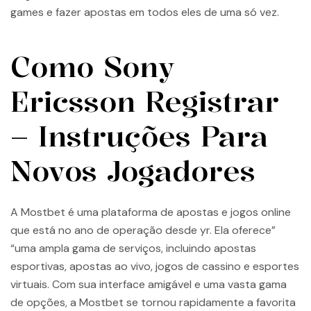
games e fazer apostas em todos eles de uma só vez.
Como Sony
Ericsson Registrar
– Instruções Para
Novos Jogadores
A Mostbet é uma plataforma de apostas e jogos online
que está no ano de operação desde yr. Ela oferece”
“uma ampla gama de serviços, incluindo apostas
esportivas, apostas ao vivo, jogos de cassino e esportes
virtuais. Com sua interface amigável e uma vasta gama
de opções, a Mostbet se tornou rapidamente a favorita