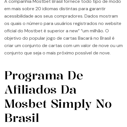
A companhia Mostbet Brasil fornece todo tipo de modo
em mais sobre 20 idiomas distintas para garantir
acessibilidade aos seus compradores. Dados mostram
os quais o número para usuários registrados no website
oficial do Mostbet é superior a new” “um milhão. O
objetivo do popular jogo de cartas Bacará no Brasil é
criar um conjunto de cartas com um valor de nove ou um
conjunto que seja o mais próximo possível de nove.
Programa De
Afiliados Da
Mosbet Simply No
Brasil