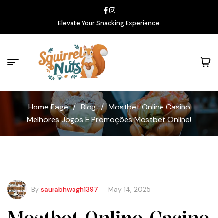
Elevate Your Snacking Experience
Home Page
/
Blog
/
Mostbet Online Casino
Melhores Jogos E Promoções Mostbet Online!
By
saurabhwagh1397
May 14, 2025
Mostbet Online Casino